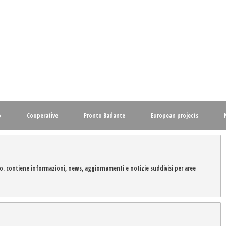
o
Cooperative
Pronto Badante
European projects
o. contiene informazioni, news, aggiornamenti e notizie suddivisi per aree