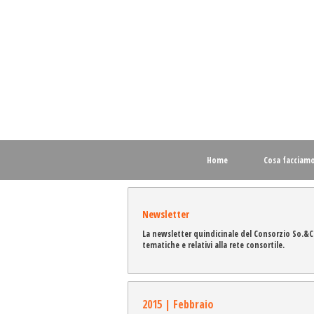
Home
Cosa facciam
Newsletter
La newsletter quindicinale del Consorzio So.&C
tematiche e relativi alla rete consortile.
2015 | Febbraio